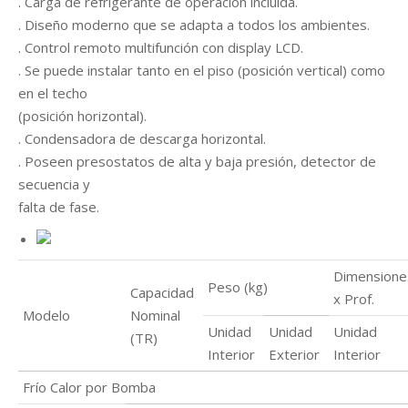
. Carga de refrigerante de operación incluida.
. Diseño moderno que se adapta a todos los ambientes.
. Control remoto multifunción con display LCD.
. Se puede instalar tanto en el piso (posición vertical) como
en el techo
(posición horizontal).
. Condensadora de descarga horizontal.
. Poseen presostatos de alta y baja presión, detector de
secuencia y
falta de fase.
Dimensiones
Peso (kg)
Capacidad
x Prof.
Modelo
Nominal
Unidad
Unidad
Unidad
(TR)
Interior
Exterior
Interior
Frío Calor por Bomba