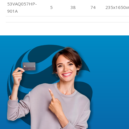
53VAQ057HP-
5
38
74
235x1650x
901A