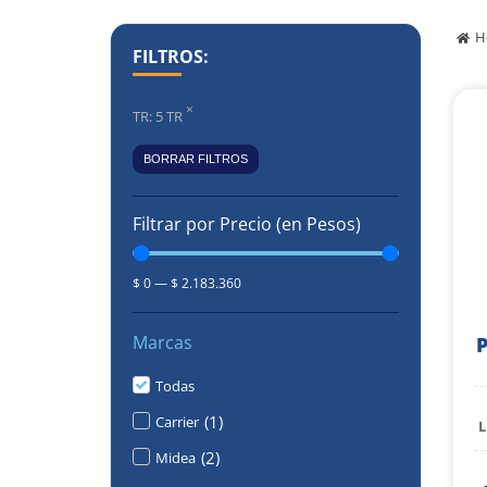
H
FILTROS:
×
TR
:
5 TR
BORRAR FILTROS
Filtrar por Precio (en Pesos)
$
0
—
$
2.183.360
Marcas
P
Todas
(
1
)
Carrier
L
(
2
)
Midea