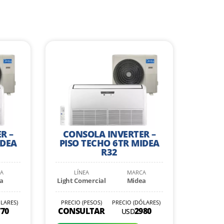
R –
CONSOLA INVERTER –
IDEA
PISO TECHO 6TR MIDEA
R32
A
LÍNEA
MARCA
a
Light Comercial
Midea
LARES)
PRECIO (PESOS)
PRECIO (DÓLARES)
770
CONSULTAR
2980
USD