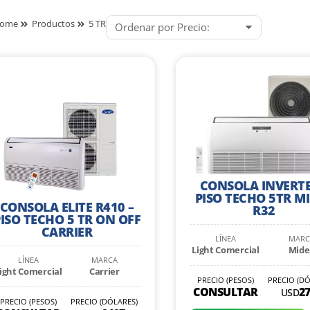
ome
Productos
5 TR
CONSOLA INVERTE
PISO TECHO 5TR M
CONSOLA ELITE R410 –
R32
ISO TECHO 5 TR ON OFF
CARRIER
LÍNEA
MARC
Light Comercial
Mide
LÍNEA
MARCA
ight Comercial
Carrier
PRECIO (PESOS)
PRECIO (DÓ
CONSULTAR
2
USD
PRECIO (PESOS)
PRECIO (DÓLARES)