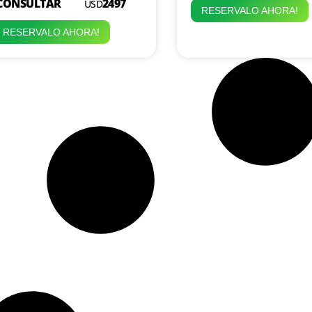
CONSULTAR
2497
USD
RESERVALO AHORA!
RESERVALO AHORA!