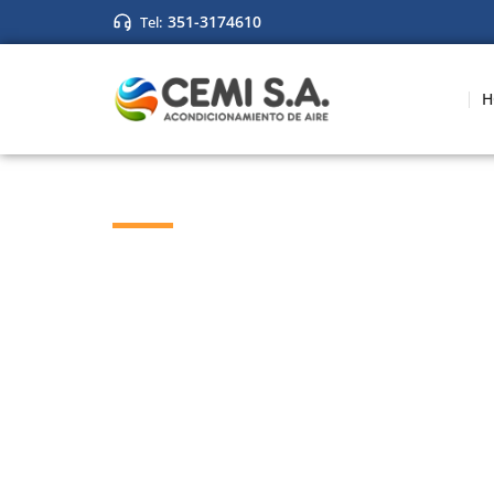
351-3174610
Tel:
H
5 TR