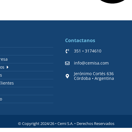
Contactanos
351 • 3174610
resa
info@cemisa.com
os
Jerónimo Cortés 636
os
Córdoba • Argentina
lientes
o
© Copyright 2024/26 • Cemi S.A. • Derechos Reservados